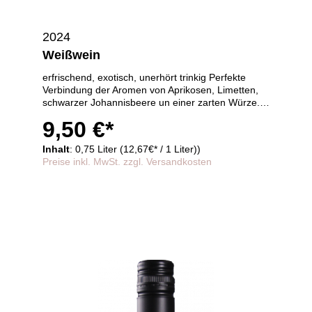
2024
Weißwein
erfrischend, exotisch, unerhört trinkig Perfekte
Verbindung der Aromen von Aprikosen, Limetten,
schwarzer Johannisbeere un einer zarten Würze.
Nicht zu süß und nicht zu trocken, dabei
9,50 €*
zurückhaltend in der Säure und trotzdem spritzig.
Wunderbarer Trinkfluß, harmonischer Nachhall.
Inhalt
: 0,75 Liter (12,67€* / 1 Liter))
Zutaten und Nährwerte
Preise inkl. MwSt. zzgl. Versandkosten