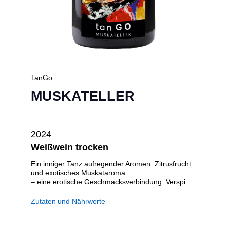
TanGo
MUSKATELLER
2024
Weißwein trocken
Ein inniger Tanz aufregender Aromen: Zitrusfrucht
und exotisches Muskataroma
– eine erotische Geschmacksverbindung. Verspielt
und klar zugleich, erfrischend wie ein Gebirgsbach
im Sommer, anregend und überraschend.
Zutaten und Nährwerte